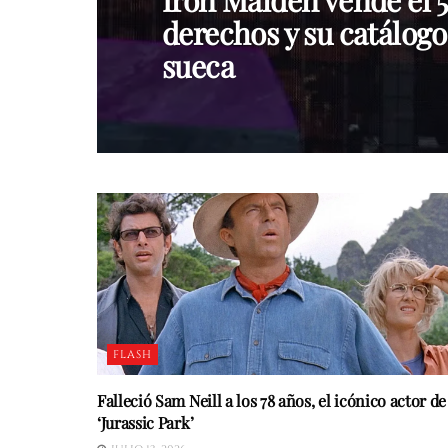
Iron Maiden vende el 
derechos y su catálog
sueca
FLASH
Falleció Sam Neill a los 78 años, el icónico actor de
‘Jurassic Park’