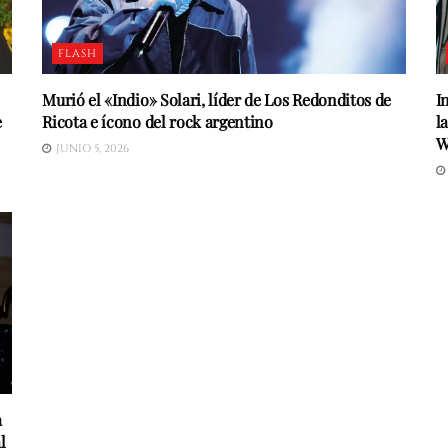
FLASH
Murió el «Indio» Solari, líder de Los Redonditos de
I
e
Ricota e ícono del rock argentino
l
W
JUNIO 5, 2026
a
l