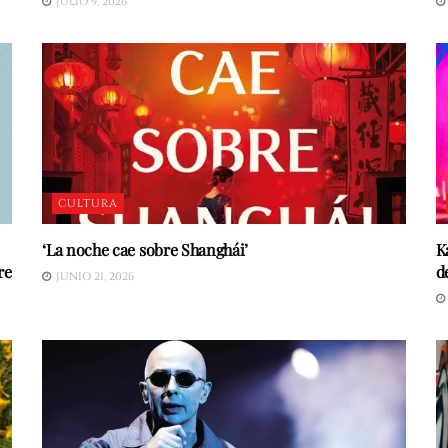
JULIO 9, 2026
CULTURA
‘La noche cae sobre Shanghái’
K
re
d
JUNIO 21, 2026