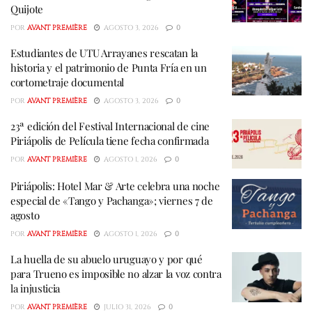
Quijote
POR
AVANT PREMIÈRE
AGOSTO 3, 2026
0
Estudiantes de UTU Arrayanes rescatan la
historia y el patrimonio de Punta Fría en un
cortometraje documental
POR
AVANT PREMIÈRE
AGOSTO 3, 2026
0
23ª edición del Festival Internacional de cine
Piriápolis de Película tiene fecha confirmada
POR
AVANT PREMIÈRE
AGOSTO 1, 2026
0
Piriápolis: Hotel Mar & Arte celebra una noche
especial de «Tango y Pachanga»; viernes 7 de
agosto
POR
AVANT PREMIÈRE
AGOSTO 1, 2026
0
La huella de su abuelo uruguayo y por qué
para Trueno es imposible no alzar la voz contra
la injusticia
POR
AVANT PREMIÈRE
JULIO 31, 2026
0