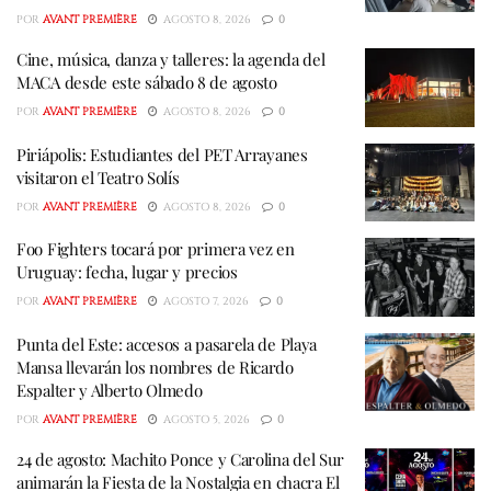
POR
AVANT PREMIÈRE
AGOSTO 8, 2026
0
Cine, música, danza y talleres: la agenda del
MACA desde este sábado 8 de agosto
POR
AVANT PREMIÈRE
AGOSTO 8, 2026
0
Piriápolis: Estudiantes del PET Arrayanes
visitaron el Teatro Solís
POR
AVANT PREMIÈRE
AGOSTO 8, 2026
0
Foo Fighters tocará por primera vez en
Uruguay: fecha, lugar y precios
POR
AVANT PREMIÈRE
AGOSTO 7, 2026
0
Punta del Este: accesos a pasarela de Playa
Mansa llevarán los nombres de Ricardo
Espalter y Alberto Olmedo
POR
AVANT PREMIÈRE
AGOSTO 5, 2026
0
24 de agosto: Machito Ponce y Carolina del Sur
animarán la Fiesta de la Nostalgia en chacra El