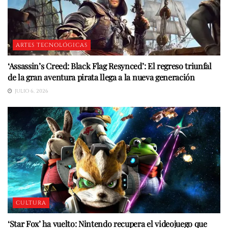
ARTES TECNOLÓGICAS
‘Assassin’s Creed: Black Flag Resynced’: El regreso triunfal
de la gran aventura pirata llega a la nueva generación
JULIO 6, 2026
CULTURA
‘Star Fox’ ha vuelto: Nintendo recupera el videojuego que