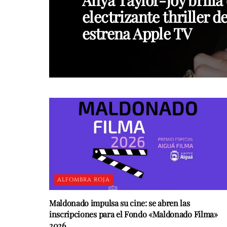
Anya Taylor-Joy brilla 
electrizante thriller d
estrena Apple TV
ALFOMBRA ROJA
Maldonado impulsa su cine: se abren las
inscripciones para el Fondo «Maldonado Filma»
2026