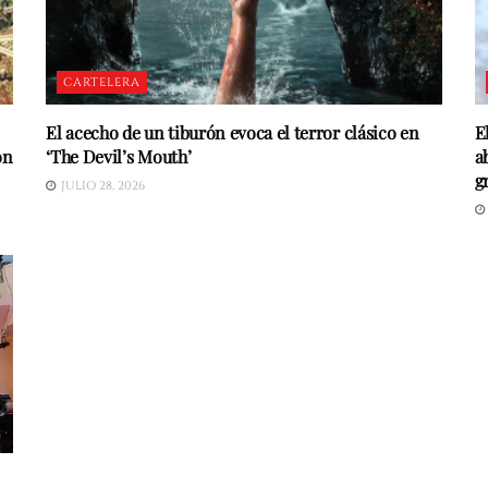
CARTELERA
El acecho de un tiburón evoca el terror clásico en
E
on
‘The Devil’s Mouth’
a
g
JULIO 28, 2026