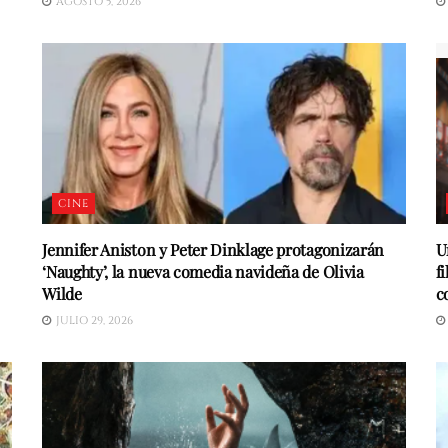
AGOSTO 5, 2026
CINE
Jennifer Aniston y Peter Dinklage protagonizarán
U
‘Naughty’, la nueva comedia navideña de Olivia
f
Wilde
c
JULIO 29, 2026