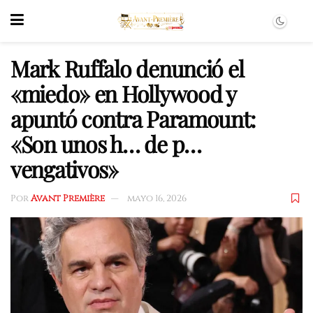
Mark Ruffalo denunció el
«miedo» en Hollywood y
apuntó contra Paramount:
«Son unos h… de p…
vengativos»
Por
Avant Première
mayo 16, 2026