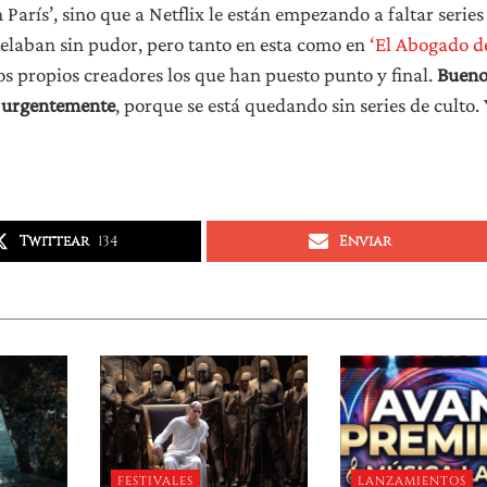
París’, sino que a Netflix le están empezando a faltar series
celaban sin pudor, pero tanto en esta como en
‘El Abogado d
los propios creadores los que han puesto punto y final.
Bueno
se urgentemente
, porque se está quedando sin series de culto. 
Twittear
134
Enviar
FESTIVALES
LANZAMIENTOS