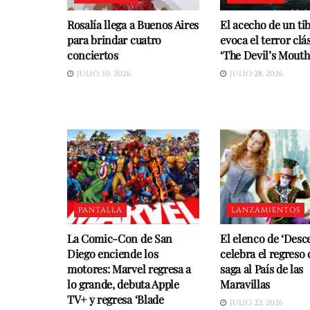
Rosalía llega a Buenos Aires
El acecho de un ti
para brindar cuatro
evoca el terror clá
conciertos
‘The Devil’s Mouth
JULIO 30, 2026
JULIO 28, 2026
PANTALLA
LANZAMIENTOS
La Comic-Con de San
El elenco de ‘Desc
Diego enciende los
celebra el regreso 
motores: Marvel regresa a
saga al País de las
lo grande, debuta Apple
Maravillas
TV+ y regresa ‘Blade
JULIO 22, 2026