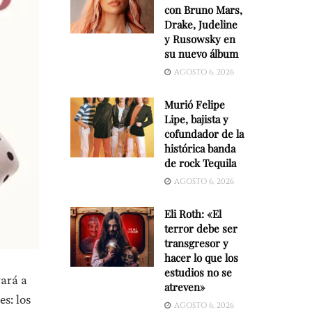
con Bruno Mars,
Drake, Judeline
y Rusowsky en
su nuevo álbum
AGOSTO 6, 2026
Murió Felipe
Lipe, bajista y
cofundador de la
histórica banda
de rock Tequila
AGOSTO 6, 2026
Eli Roth: «El
terror debe ser
transgresor y
hacer lo que los
estudios no se
vará a
atreven»
 es: los
AGOSTO 6, 2026