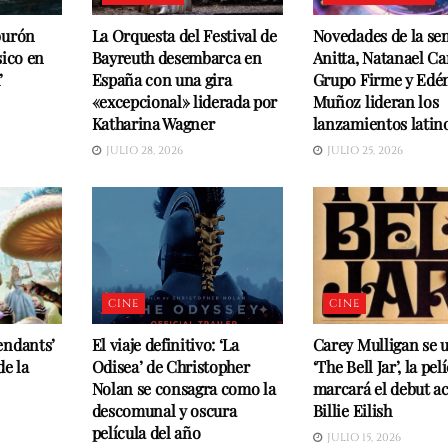
burón
La Orquesta del Festival de
Novedades de la se
sico en
Bayreuth desembarca en
Anitta, Natanael Ca
’
España con una gira
Grupo Firme y Edé
«excepcional» liderada por
Muñoz lideran los
Katharina Wagner
lanzamientos latin
JULIO 28, 2026
JULIO 25, 2026
CINE
CINE
endants’
El viaje definitivo: ‘La
Carey Mulligan se 
de la
Odisea’ de Christopher
‘The Bell Jar’, la pe
Nolan se consagra como la
marcará el debut ac
descomunal y oscura
Billie Eilish
película del año
JULIO 15, 2026