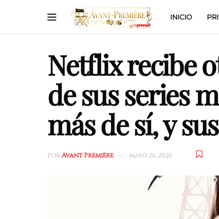
INICIO
PR
Netflix recibe 
de sus series m
más de sí, y su
Por
Avant Première
mayo 26, 2026