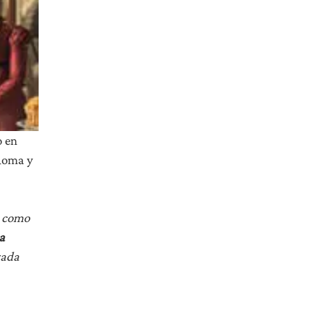
o en
 Roma y
e como
a
rada