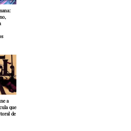
mana:
no,
n
os
une a
lícula que
toral de