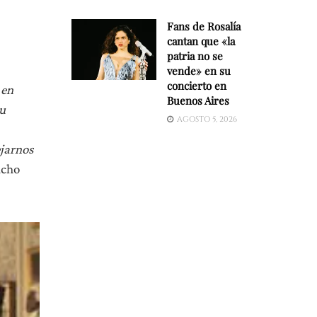
Fans de Rosalía
cantan que «la
patria no se
vende» en su
concierto en
 en
Buenos Aires
su
AGOSTO 5, 2026
jarnos
ucho