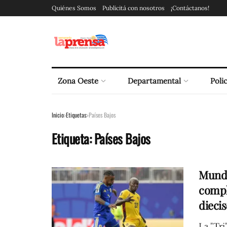
Quiénes Somos
Publicitá con nosotros
¡Contáctanos!
Zona Oeste
Departamental
Polic
Inicio
Etiquetas
Países Bajos
Etiqueta:
Países Bajos
Mundi
compli
dieci
La "Tri