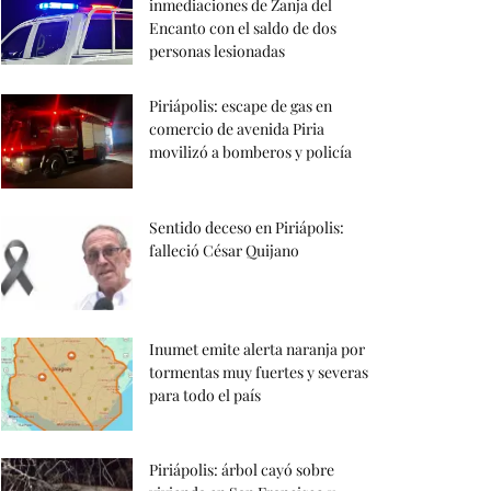
inmediaciones de Zanja del
Encanto con el saldo de dos
personas lesionadas
Piriápolis: escape de gas en
comercio de avenida Piria
movilizó a bomberos y policía
Sentido deceso en Piriápolis:
falleció César Quijano
Inumet emite alerta naranja por
tormentas muy fuertes y severas
para todo el país
Piriápolis: árbol cayó sobre