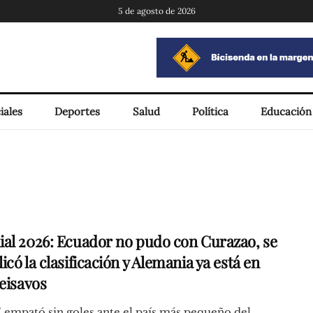
5 de agosto de 2026
iales
Deportes
Salud
Política
Educación
al 2026: Ecuador no pudo con Curazao, se
có la clasificación y Alemania ya está en
seisavos
" empató sin goles ante el país más pequeño del