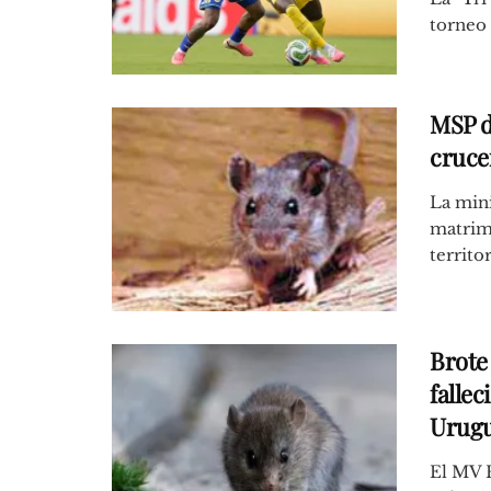
torneo 
MSP d
cruce
La mini
matrimo
territor
Brote
fallec
Urug
El MV H