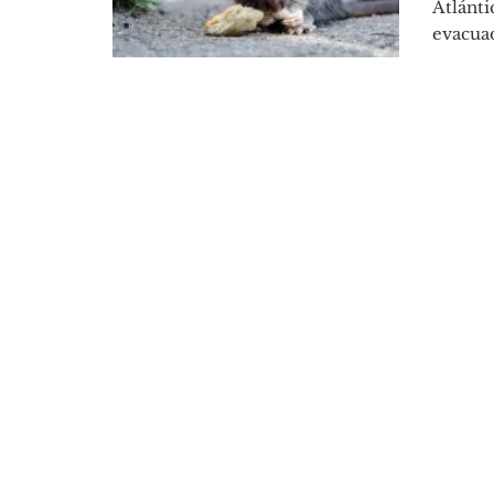
Atlánti
evacuad