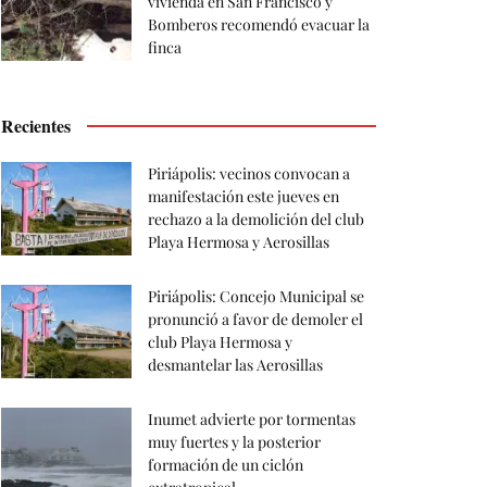
vivienda en San Francisco y
Bomberos recomendó evacuar la
finca
Recientes
Piriápolis: vecinos convocan a
manifestación este jueves en
rechazo a la demolición del club
Playa Hermosa y Aerosillas
Piriápolis: Concejo Municipal se
pronunció a favor de demoler el
club Playa Hermosa y
desmantelar las Aerosillas
Inumet advierte por tormentas
muy fuertes y la posterior
formación de un ciclón