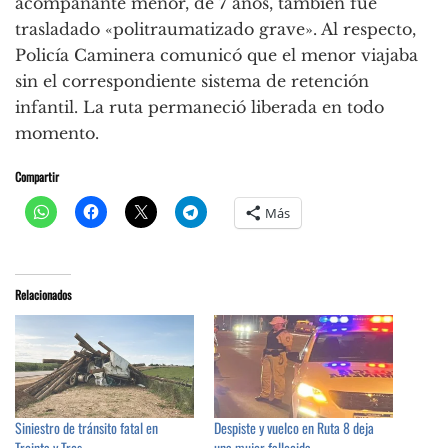
acompañante menor, de 7 años, también fue
trasladado «politraumatizado grave». Al respecto,
Policía Caminera comunicó que el menor viajaba
sin el correspondiente sistema de retención
infantil. La ruta permaneció liberada en todo
momento.
Compartir
Más
Relacionados
Siniestro de tránsito fatal en
Despiste y vuelco en Ruta 8 deja
Treinta y Tres
una mujer fallecida