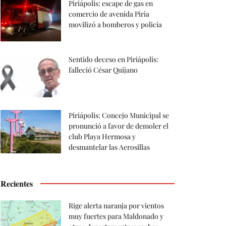
Piriápolis: escape de gas en
comercio de avenida Piria
movilizó a bomberos y policía
Sentido deceso en Piriápolis:
falleció César Quijano
Piriápolis: Concejo Municipal se
pronunció a favor de demoler el
club Playa Hermosa y
desmantelar las Aerosillas
Recientes
Rige alerta naranja por vientos
muy fuertes para Maldonado y