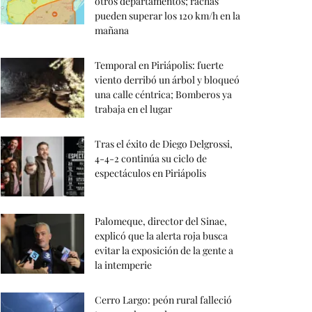
otros departamentos; rachas
pueden superar los 120 km/h en la
mañana
Temporal en Piriápolis: fuerte
viento derribó un árbol y bloqueó
una calle céntrica; Bomberos ya
trabaja en el lugar
Tras el éxito de Diego Delgrossi,
4-4-2 continúa su ciclo de
espectáculos en Piriápolis
Palomeque, director del Sinae,
explicó que la alerta roja busca
evitar la exposición de la gente a
la intemperie
Cerro Largo: peón rural falleció