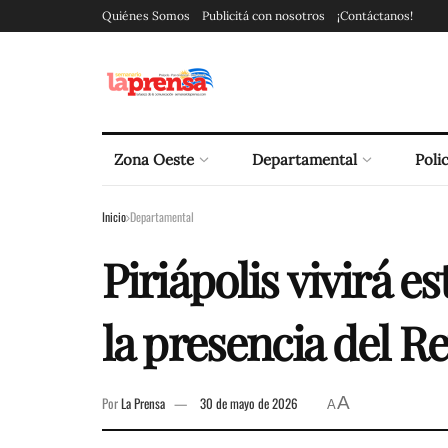
Quiénes Somos
Publicitá con nosotros
¡Contáctanos!
Zona Oeste
Departamental
Polic
Inicio
Departamental
Piriápolis vivirá 
la presencia del R
A
Por
La Prensa
30 de mayo de 2026
A