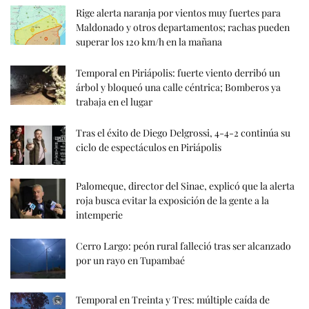
Rige alerta naranja por vientos muy fuertes para
Maldonado y otros departamentos; rachas pueden
superar los 120 km/h en la mañana
Temporal en Piriápolis: fuerte viento derribó un
árbol y bloqueó una calle céntrica; Bomberos ya
trabaja en el lugar
Tras el éxito de Diego Delgrossi, 4-4-2 continúa su
ciclo de espectáculos en Piriápolis
Palomeque, director del Sinae, explicó que la alerta
roja busca evitar la exposición de la gente a la
intemperie
Cerro Largo: peón rural falleció tras ser alcanzado
por un rayo en Tupambaé
Temporal en Treinta y Tres: múltiple caída de