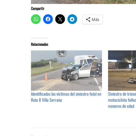
Compartir
Más
Relacionados
Identificadas las víctimas del siniestro fatal en
Siniestro de tráns
Ruta 8 Villa Serrana
motociclista falle
menores de edad