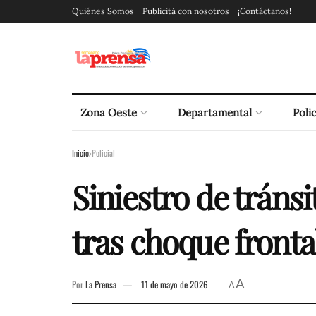
Quiénes Somos
Publicitá con nosotros
¡Contáctanos!
Zona Oeste
Departamental
Polic
Inicio
Policial
Siniestro de tránsi
tras choque fronta
A
Por
La Prensa
11 de mayo de 2026
A