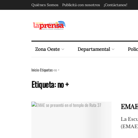
Quiénes Somos
Publicitá con nosotros
¡Contáctanos!
Zona Oeste
Departamental
Polic
Inicio
Etiquetas
no +
Etiqueta:
no +
EMAE 
La Esc
(EMAE), 