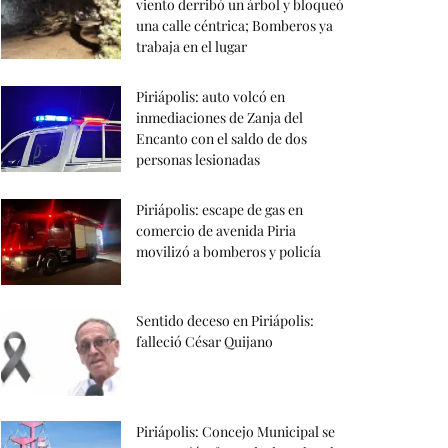
viento derribó un árbol y bloqueó
una calle céntrica; Bomberos ya
trabaja en el lugar
Piriápolis: auto volcó en
inmediaciones de Zanja del
Encanto con el saldo de dos
personas lesionadas
Piriápolis: escape de gas en
comercio de avenida Piria
movilizó a bomberos y policía
Sentido deceso en Piriápolis:
falleció César Quijano
Piriápolis: Concejo Municipal se