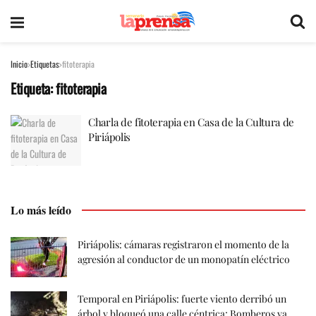
Inicio
Etiquetas
fitoterapia
Etiqueta:
fitoterapia
Charla de fitoterapia en Casa de la Cultura de
Piriápolis
Lo más leído
Piriápolis: cámaras registraron el momento de la
agresión al conductor de un monopatín eléctrico
Temporal en Piriápolis: fuerte viento derribó un
árbol y bloqueó una calle céntrica; Bomberos ya