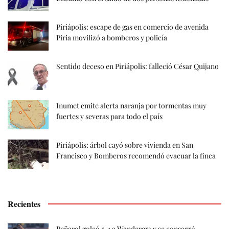
Piriápolis: escape de gas en comercio de avenida
Piria movilizó a bomberos y policía
Sentido deceso en Piriápolis: falleció César Quijano
Inumet emite alerta naranja por tormentas muy
fuertes y severas para todo el país
Piriápolis: árbol cayó sobre vivienda en San
Francisco y Bomberos recomendó evacuar la finca
Recientes
Peñarol goleó 5-1 a Wanderers y se consagró