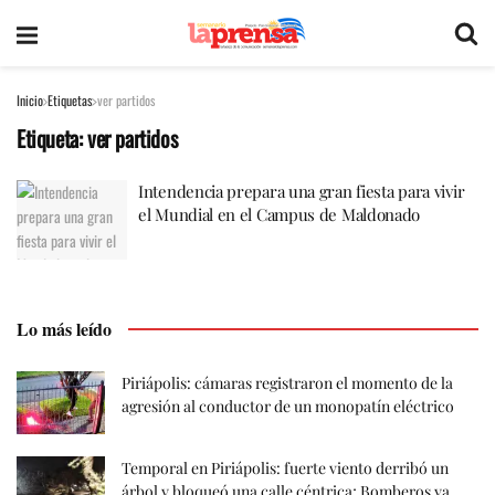
Inicio
Etiquetas
ver partidos
Etiqueta:
ver partidos
Intendencia prepara una gran fiesta para vivir
el Mundial en el Campus de Maldonado
Lo más leído
Piriápolis: cámaras registraron el momento de la
agresión al conductor de un monopatín eléctrico
Temporal en Piriápolis: fuerte viento derribó un
árbol y bloqueó una calle céntrica; Bomberos ya