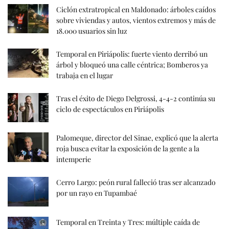
Ciclón extratropical en Maldonado: árboles caídos
sobre viviendas y autos, vientos extremos y más de
18.000 usuarios sin luz
Temporal en Piriápolis: fuerte viento derribó un
árbol y bloqueó una calle céntrica; Bomberos ya
trabaja en el lugar
Tras el éxito de Diego Delgrossi, 4-4-2 continúa su
ciclo de espectáculos en Piriápolis
Palomeque, director del Sinae, explicó que la alerta
roja busca evitar la exposición de la gente a la
intemperie
Cerro Largo: peón rural falleció tras ser alcanzado
por un rayo en Tupambaé
Temporal en Treinta y Tres: múltiple caída de