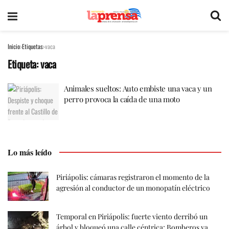
Inicio
Etiquetas
vaca
Etiqueta:
vaca
Animales sueltos: Auto embiste una vaca y un
perro provoca la caída de una moto
Lo más leído
Piriápolis: cámaras registraron el momento de la
agresión al conductor de un monopatín eléctrico
Temporal en Piriápolis: fuerte viento derribó un
árbol y bloqueó una calle céntrica; Bomberos ya