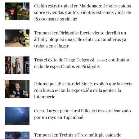
Ciclón extratropical en Maldonado: árboles caídos
sobre viviendas y autos, vientos extremos y más de
18.000 usuarios sin luz
Temporal en Piriápolis: fuerte viento derribó un
árbol y bloqueó una calle céntrica; Bomberos ya
trabaja en el lugar
Tras el éxito de Diego Delgrossi, 4-4-2 continúa su
ciclo de espectáculos en Piriápolis
Palomeque, director del Sinae, explicó que la alerta
roja busca evitar la exposición de la gente a la
intemperie
Cerro Largo: peón rural falleció tras ser alcanzado
por un rayo en Tupambaé
Temporal en Treinta y Tres: múltiple caída de