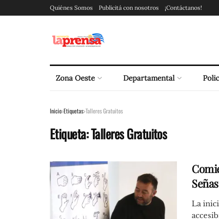
Quiénes Somos
Publicitá con nosotros
¡Contáctanos!
Zona Oeste
Departamental
Polic
Inicio
Etiquetas
Talleres Gratuitos
Etiqueta:
Talleres Gratuitos
Comie
Señas
La inic
accesib