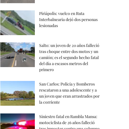
Piriápolis: vuelco en Ruta
Interbalnearia dejó dos personas
lesionadas
Salto: un joven de 20 años falleció
tras choque entre dos motos y un
camión; es el segundo hecho fatal
del día a escasos metros del
primero
San Carlos: Policía y Bomberos
rescataron a una adolescente y a
un joven que eran arrastrados por
la corriente
Siniestro fatal en Rambla Mansa:
motociclista de 26 años falleció
tras impactar contra una columna