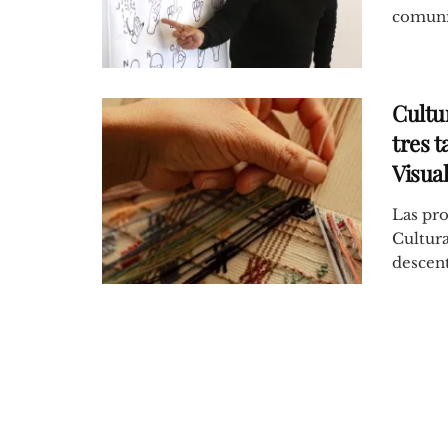
comunic
Cultur
tres t
Visua
Las pr
Cultura
descentr