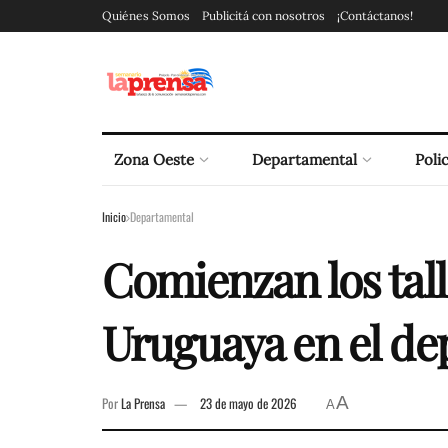
Quiénes Somos
Publicitá con nosotros
¡Contáctanos!
Zona Oeste
Departamental
Polic
Inicio
Departamental
Comienzan los tall
Uruguaya en el d
A
Por
La Prensa
23 de mayo de 2026
A