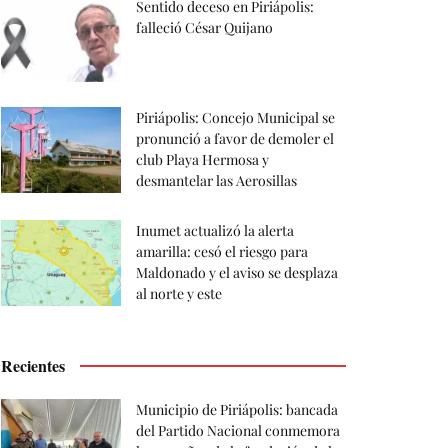
Sentido deceso en Piriápolis:
falleció César Quijano
Piriápolis: Concejo Municipal se
pronunció a favor de demoler el
club Playa Hermosa y
desmantelar las Aerosillas
Inumet actualizó la alerta
amarilla: cesó el riesgo para
Maldonado y el aviso se desplaza
al norte y este
Recientes
Municipio de Piriápolis: bancada
del Partido Nacional conmemora