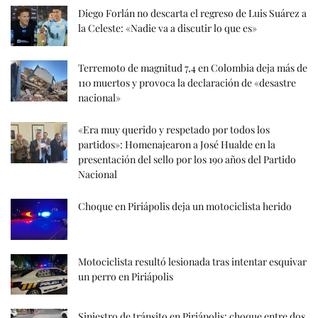
Diego Forlán no descarta el regreso de Luis Suárez a
la Celeste: «Nadie va a discutir lo que es»
Terremoto de magnitud 7,4 en Colombia deja más de
110 muertos y provoca la declaración de «desastre
nacional»
«Era muy querido y respetado por todos los
partidos»: Homenajearon a José Hualde en la
presentación del sello por los 190 años del Partido
Nacional
Choque en Piriápolis deja un motociclista herido
Motociclista resultó lesionada tras intentar esquivar
un perro en Piriápolis
Siniestro de tránsito en Piriápolis: choque entre dos