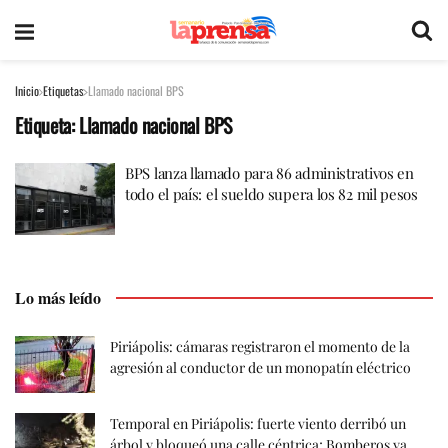
Inicio
Etiquetas
Llamado nacional BPS
Etiqueta:
Llamado nacional BPS
BPS lanza llamado para 86 administrativos en
todo el país: el sueldo supera los 82 mil pesos
Lo más leído
Piriápolis: cámaras registraron el momento de la
agresión al conductor de un monopatín eléctrico
Temporal en Piriápolis: fuerte viento derribó un
árbol y bloqueó una calle céntrica; Bomberos ya