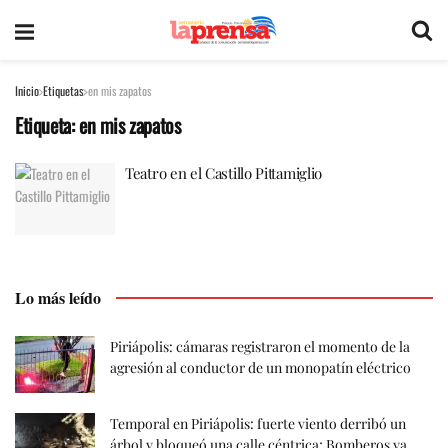
Inicio
Etiquetas
en mis zapatos
Etiqueta:
en mis zapatos
Teatro en el Castillo Pittamiglio
Lo más leído
Piriápolis: cámaras registraron el momento de la
agresión al conductor de un monopatín eléctrico
Temporal en Piriápolis: fuerte viento derribó un
árbol y bloqueó una calle céntrica; Bomberos ya