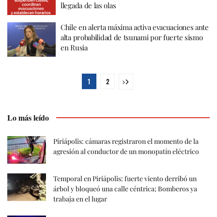
llegada de las olas
Chile en alerta máxima activa evacuaciones ante
alta probabilidad de tsunami por fuerte sismo
en Rusia
1
2
Lo más leído
Piriápolis: cámaras registraron el momento de la
agresión al conductor de un monopatín eléctrico
Temporal en Piriápolis: fuerte viento derribó un
árbol y bloqueó una calle céntrica; Bomberos ya
trabaja en el lugar