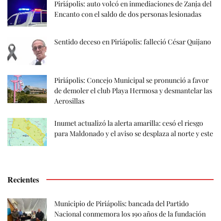
Piriápolis: auto volcó en inmediaciones de Zanja del
Encanto con el saldo de dos personas lesionadas
Sentido deceso en Piriápolis: falleció César Quijano
Piriápolis: Concejo Municipal se pronunció a favor
de demoler el club Playa Hermosa y desmantelar las
Aerosillas
Inumet actualizó la alerta amarilla: cesó el riesgo
para Maldonado y el aviso se desplaza al norte y este
Recientes
Municipio de Piriápolis: bancada del Partido
Nacional conmemora los 190 años de la fundación