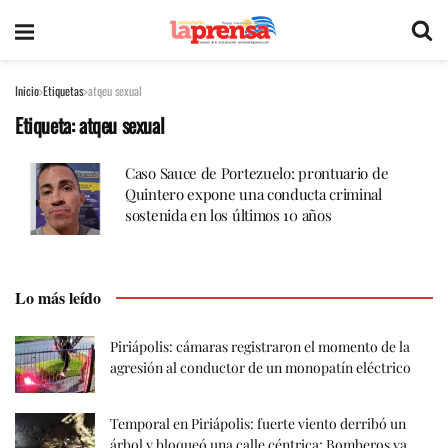
Inicio
Etiquetas
atqeu sexual
Etiqueta:
atqeu sexual
Caso Sauce de Portezuelo: prontuario de
Quintero expone una conducta criminal
sostenida en los últimos 10 años
Lo más leído
Piriápolis: cámaras registraron el momento de la
agresión al conductor de un monopatín eléctrico
Temporal en Piriápolis: fuerte viento derribó un
árbol y bloqueó una calle céntrica; Bomberos ya