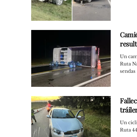
Camió
result
Un cami
Ruta N
sendas .
Fallec
tráile
Un cicl
Ruta 44