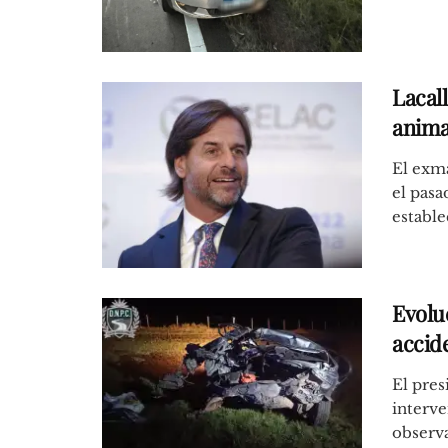
Lacall
animal
El exma
el pas
estable
Evolu
accid
El pres
interv
observa