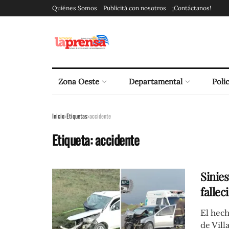
Quiénes Somos
Publicitá con nosotros
¡Contáctanos!
Zona Oeste
Departamental
Polic
Inicio
Etiquetas
accidente
Etiqueta:
accidente
Sinies
fallec
El hech
de Villa