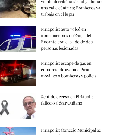
viento derribó un árbol y bloqueó
una calle céntrica; Bomberos ya
trabaja en el lugar
Piriápolis: auto volcó en
inmediaciones de Zanja del
Encanto con el saldo de dos
personas lesionadas
Piriápolis: escape de gas en
comercio de avenida Piria
movilizó a bomberos y policía
Sentido deceso en Piriápolis:
falleció César Quijano
Piriápolis: Concejo Municipal se