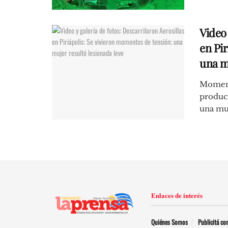
Video 
en Pi
una m
Momento
produci
una muj
Enlaces de interés
Quiénes Somos
Publicitá co