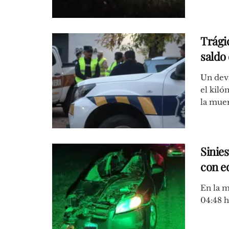
Trágic
saldo 
Un deva
el kiló
la muert
Sinies
con e
En la m
04:48 h