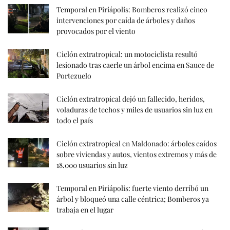
Temporal en Piriápolis: Bomberos realizó cinco
intervenciones por caída de árboles y daños
provocados por el viento
Ciclón extratropical: un motociclista resultó
lesionado tras caerle un árbol encima en Sauce de
Portezuelo
Ciclón extratropical dejó un fallecido, heridos,
voladuras de techos y miles de usuarios sin luz en
todo el país
Ciclón extratropical en Maldonado: árboles caídos
sobre viviendas y autos, vientos extremos y más de
18.000 usuarios sin luz
Temporal en Piriápolis: fuerte viento derribó un
árbol y bloqueó una calle céntrica; Bomberos ya
trabaja en el lugar