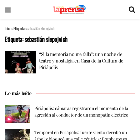
Inicio
Etiquetas
sebastián slepojvich
Etiqueta:
sebastián slepojvich
“Si la memoria no me falla”: una noche de
teatro y nostalgia en Casa de la Cultura de
Piriápolis
Lo más leído
Piriápolis: cámaras registraron el momento de la
agresión al conductor de un monopatín eléctrico
Temporal en Piriápolis: fuerte viento derribó un
árbol y bloqueó una calle céntrica; Bomberos ya