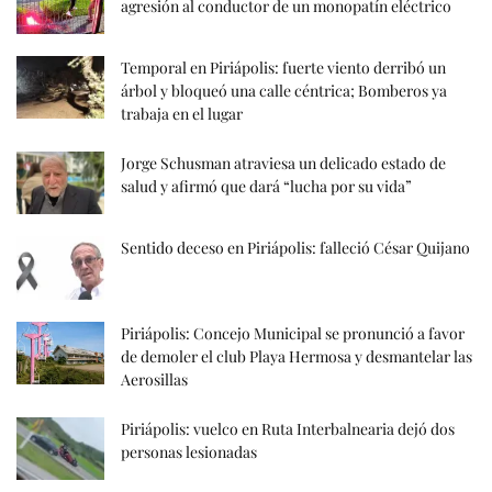
agresión al conductor de un monopatín eléctrico
Temporal en Piriápolis: fuerte viento derribó un
árbol y bloqueó una calle céntrica; Bomberos ya
trabaja en el lugar
Jorge Schusman atraviesa un delicado estado de
salud y afirmó que dará “lucha por su vida”
Sentido deceso en Piriápolis: falleció César Quijano
Piriápolis: Concejo Municipal se pronunció a favor
de demoler el club Playa Hermosa y desmantelar las
Aerosillas
Piriápolis: vuelco en Ruta Interbalnearia dejó dos
personas lesionadas