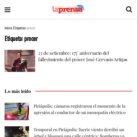
Inicio
Etiquetas
procer
Etiqueta:
procer
23 de setiembre: 175° aniversario del
fallecimiento del prócer José Gervasio Artigas
Lo más leído
Piriápolis: cámaras registraron el momento de la
agresión al conductor de un monopatín eléctrico
Temporal en Piriápolis: fuerte viento derribó un
árbol y bloqueó una calle céntrica; Bomberos ya