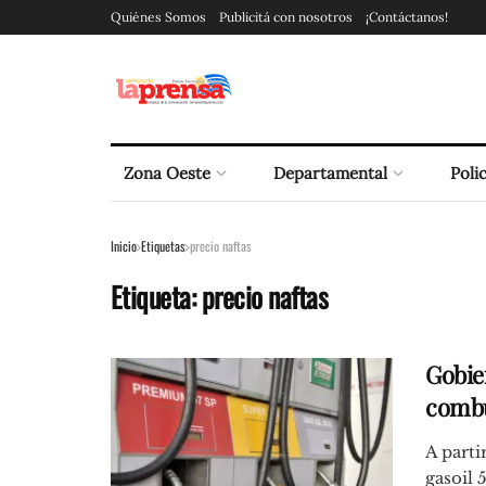
Quiénes Somos
Publicitá con nosotros
¡Contáctanos!
Zona Oeste
Departamental
Polic
Inicio
Etiquetas
precio naftas
Etiqueta:
precio naftas
Gobier
combu
A parti
gasoil 