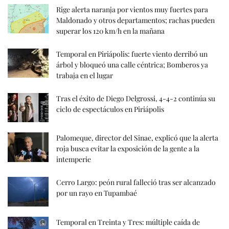
Rige alerta naranja por vientos muy fuertes para
Maldonado y otros departamentos; rachas pueden
superar los 120 km/h en la mañana
Temporal en Piriápolis: fuerte viento derribó un
árbol y bloqueó una calle céntrica; Bomberos ya
trabaja en el lugar
Tras el éxito de Diego Delgrossi, 4-4-2 continúa su
ciclo de espectáculos en Piriápolis
Palomeque, director del Sinae, explicó que la alerta
roja busca evitar la exposición de la gente a la
intemperie
Cerro Largo: peón rural falleció tras ser alcanzado
por un rayo en Tupambaé
Temporal en Treinta y Tres: múltiple caída de