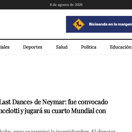
8 de agosto de 2026
iales
Deportes
Salud
Política
Educación
Last Dance» de Neymar: fue convocado
ncelotti y jugará su cuarto Mundial con
udas, pero se terminó la incertidumbre. El director