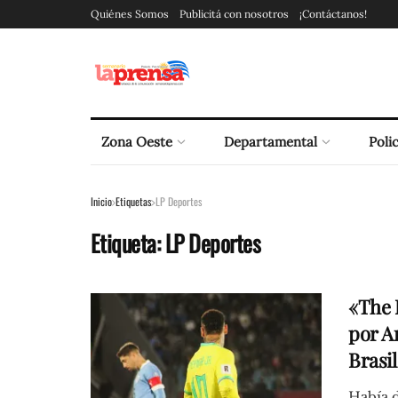
Quiénes Somos
Publicitá con nosotros
¡Contáctanos!
Zona Oeste
Departamental
Polic
Inicio
Etiquetas
LP Deportes
Etiqueta:
LP Deportes
«The 
por A
Brasil
Había d