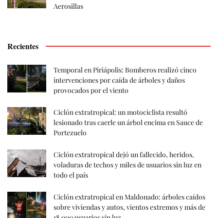
Aerosillas
Recientes
Temporal en Piriápolis: Bomberos realizó cinco
intervenciones por caída de árboles y daños
provocados por el viento
Ciclón extratropical: un motociclista resultó
lesionado tras caerle un árbol encima en Sauce de
Portezuelo
Ciclón extratropical dejó un fallecido, heridos,
voladuras de techos y miles de usuarios sin luz en
todo el país
Ciclón extratropical en Maldonado: árboles caídos
sobre viviendas y autos, vientos extremos y más de
18.000 usuarios sin luz