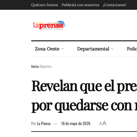
Quiénes Somos
Publicitá con nosotros
¡Contáctanos!
Zona Oeste
Departamental
Polic
Inicio
Deportes
Revelan que el pr
por quedarse con 
A
Por
La Prensa
18 de mayo de 2026
A