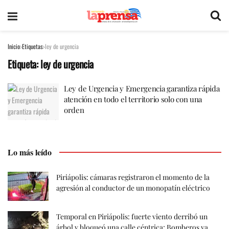
Inicio
Etiquetas
ley de urgencia
Etiqueta:
ley de urgencia
Ley de Urgencia y Emergencia garantiza rápida
atención en todo el territorio solo con una
orden
Lo más leído
Piriápolis: cámaras registraron el momento de la
agresión al conductor de un monopatín eléctrico
Temporal en Piriápolis: fuerte viento derribó un
árbol y bloqueó una calle céntrica; Bomberos ya