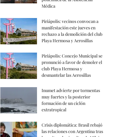
Médica
Piriápolis: vecinos convocan a
manifestación este jueves en
rechazo a la demolición del club
Playa Hermosa y Aerosillas
Piriápolis: Concejo Municipal se
pronunció a favor de demoler el
club Playa Hermosa y
desmantelar las Aerosillas
Inumet advierte por tormentas
muy fuertes y la posterior
formación de un ciclón
extratropical
Crisis diplomática: Brasil rebajó
las relaciones con Argentina tras