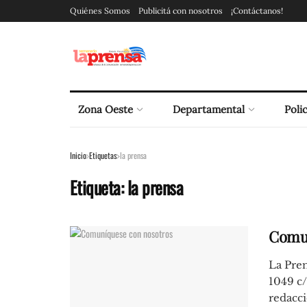
Quiénes Somos
Publicitá con nosotros
¡Contáctanos!
Zona Oeste
Departamental
Polic
Inicio
Etiquetas
la prensa
Etiqueta:
la prensa
Comun
La Pren
1049 c/
redacc