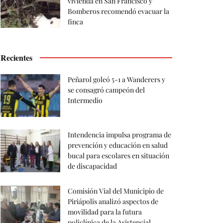
vivienda en San Francisco y
Bomberos recomendó evacuar la
finca
Recientes
Peñarol goleó 5-1 a Wanderers y
se consagró campeón del
Intermedio
Intendencia impulsa programa de
prevención y educación en salud
bucal para escolares en situación
de discapacidad
Comisión Vial del Municipio de
Piriápolis analizó aspectos de
movilidad para la futura
policlínica de la Asistencial