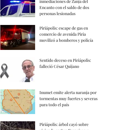
inmediaciones de Zanja del
Encanto con el saldo de dos
personas lesionadas
Piriápolis: escape de gas en
comercio de avenida Piria
movilizó a bomberos y policía
Sentido deceso en Piriápolis:
falleció César Quijano
Inumet emite alerta naranja por
tormentas muy fuertes y severas
para todo el país
Piriápolis: árbol cayó sobre