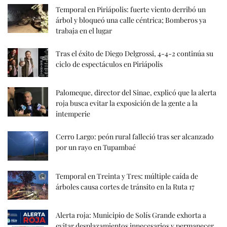
Temporal en Piriápolis: fuerte viento derribó un
árbol y bloqueó una calle céntrica; Bomberos ya
trabaja en el lugar
Tras el éxito de Diego Delgrossi, 4-4-2 continúa su
ciclo de espectáculos en Piriápolis
Palomeque, director del Sinae, explicó que la alerta
roja busca evitar la exposición de la gente a la
intemperie
Cerro Largo: peón rural falleció tras ser alcanzado
por un rayo en Tupambaé
Temporal en Treinta y Tres: múltiple caída de
árboles causa cortes de tránsito en la Ruta 17
Alerta roja: Municipio de Solís Grande exhorta a
evitar desplazamientos innecesarios y permanecer