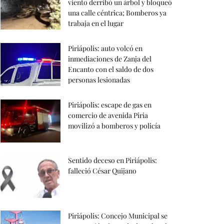
viento derribó un árbol y bloqueó
una calle céntrica; Bomberos ya
trabaja en el lugar
Piriápolis: auto volcó en
inmediaciones de Zanja del
Encanto con el saldo de dos
personas lesionadas
Piriápolis: escape de gas en
comercio de avenida Piria
movilizó a bomberos y policía
Sentido deceso en Piriápolis:
falleció César Quijano
Piriápolis: Concejo Municipal se