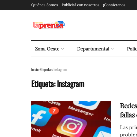
Quiénes Somos
Publicitá con nosotros
¡Contáctanos!
Zona Oeste
Departamental
Polic
Inicio
Etiquetas
Instagram
Etiqueta:
Instagram
Redes
fallas
Las pri
problem