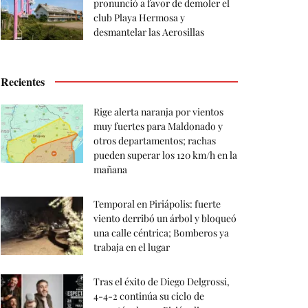
pronunció a favor de demoler el
club Playa Hermosa y
desmantelar las Aerosillas
Recientes
Rige alerta naranja por vientos
muy fuertes para Maldonado y
otros departamentos; rachas
pueden superar los 120 km/h en la
mañana
Temporal en Piriápolis: fuerte
viento derribó un árbol y bloqueó
una calle céntrica; Bomberos ya
trabaja en el lugar
Tras el éxito de Diego Delgrossi,
4-4-2 continúa su ciclo de