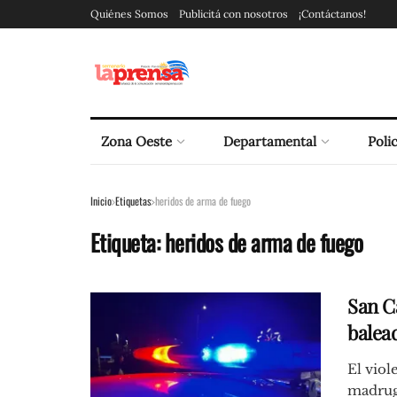
Quiénes Somos
Publicitá con nosotros
¡Contáctanos!
Zona Oeste
Departamental
Polic
Inicio
Etiquetas
heridos de arma de fuego
Etiqueta:
heridos de arma de fuego
San C
balead
El viol
madruga