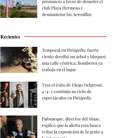
pronunció a favor de demoler el
club Playa Hermosa y
desmantelar las Aerosillas
Recientes
Temporal en Piriápolis: fuerte
viento derribó un árbol y bloqueó
una calle céntrica; Bomberos ya
trabaja en el lugar
Tras el éxito de Diego Delgrossi,
4-4-2 continúa su ciclo de
espectáculos en Piriápolis
Palomeque, director del Sinae,
explicó que la alerta roja busca
evitar la exposición de la gente a