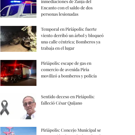
inmediaciones de Zanja del
Encanto con el saldo de dos
personas lesionadas
Temporal en Piriápolis: fuerte
viento derribó un árbol y bloqueó
una calle céntrica; Bomberos ya
trabaja en el lugar
Piriápolis: escape de gas en
comercio de avenida Piria
movilizó a bomberos y policía
Sentido deceso en Piriápolis:
falleció César Quijano
Piriápolis: Concejo Municipal se