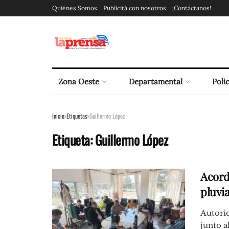
Quiénes Somos
Publicitá con nosotros
¡Contáctanos!
Zona Oeste
Departamental
Polic
Inicio
Etiquetas
Guillermo López
Etiqueta:
Guillermo López
Acord
pluvia
Autori
junto a