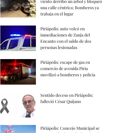
viento derribó un árbol y bloqueó
una calle céntrica; Bomberos ya
trabaja en el lugar
Piriápolis: auto volcó en
inmediaciones de Zanja del
Encanto con el saldo de dos
personas lesionadas
Piriápolis: escape de gas en
comercio de avenida Piria
movilizó a bomberos y policía
Sentido deceso en Piriápolis:
falleció César Quijano
Piriápolis: Concejo Municipal se