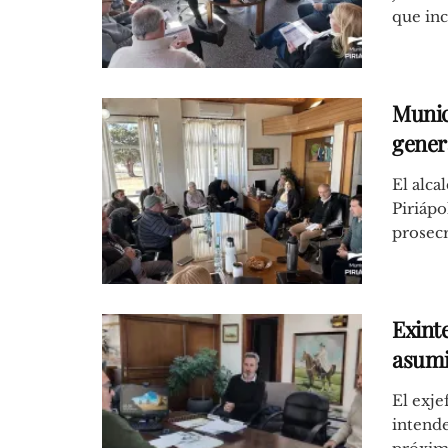
que inc
Munici
gener
El alca
Piriápo
prosecr
Exint
asumi
El exje
intende