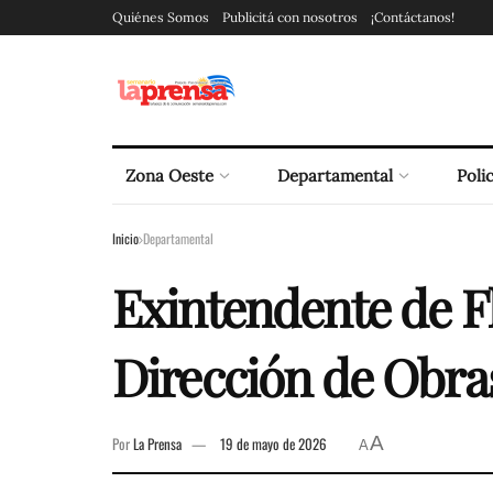
Quiénes Somos
Publicitá con nosotros
¡Contáctanos!
Zona Oeste
Departamental
Polic
Inicio
Departamental
Exintendente de Fl
Dirección de Obr
A
Por
La Prensa
19 de mayo de 2026
A