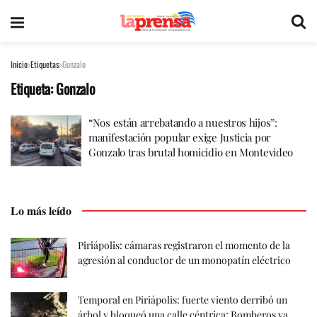
Inicio
Etiquetas
Gonzalo
Etiqueta:
Gonzalo
“Nos están arrebatando a nuestros hijos”:
manifestación popular exige Justicia por
Gonzalo tras brutal homicidio en Montevideo
Lo más leído
Piriápolis: cámaras registraron el momento de la
agresión al conductor de un monopatín eléctrico
Temporal en Piriápolis: fuerte viento derribó un
árbol y bloqueó una calle céntrica; Bomberos ya