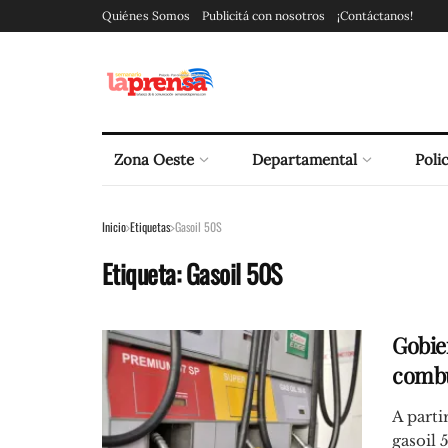
Quiénes Somos
Publicitá con nosotros
¡Contáctanos!
Zona Oeste
Departamental
Polic
Inicio
Etiquetas
Gasoil 50S
Etiqueta:
Gasoil 50S
Gobier
combu
A parti
gasoil 