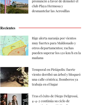
pronunció a favor de demoler el
club Playa Hermosa y
desmantelar las Aerosillas
Recientes
Rige alerta naranja por vientos
muy fuertes para Maldonado y
otros departamentos; rachas
pueden superar los 120 km/h en la
mañana
Temporal en Piriápolis: fuerte
viento derribó un árbol y bloqueó
una calle céntrica; Bomberos ya
trabaja en el lugar
Tras el éxito de Diego Delgrossi,
4-4-2 continúa su ciclo de