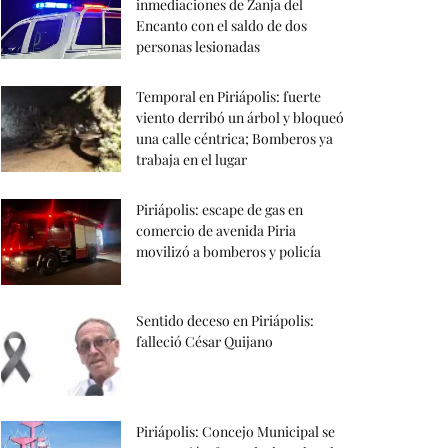
inmediaciones de Zanja del
Encanto con el saldo de dos
personas lesionadas
Temporal en Piriápolis: fuerte
viento derribó un árbol y bloqueó
una calle céntrica; Bomberos ya
trabaja en el lugar
Piriápolis: escape de gas en
comercio de avenida Piria
movilizó a bomberos y policía
Sentido deceso en Piriápolis:
falleció César Quijano
Piriápolis: Concejo Municipal se