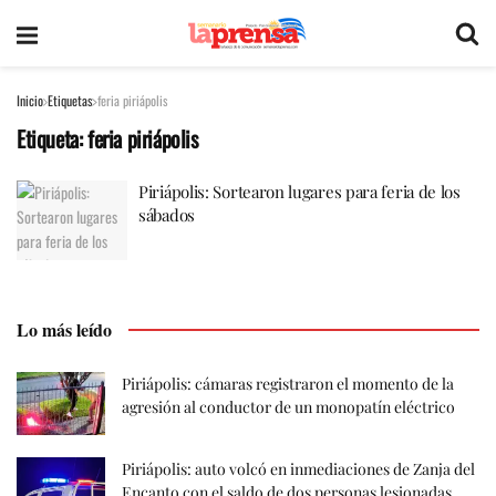
Inicio
Etiquetas
feria piriápolis
Etiqueta:
feria piriápolis
Piriápolis: Sortearon lugares para feria de los
sábados
Lo más leído
Piriápolis: cámaras registraron el momento de la
agresión al conductor de un monopatín eléctrico
Piriápolis: auto volcó en inmediaciones de Zanja del
Encanto con el saldo de dos personas lesionadas