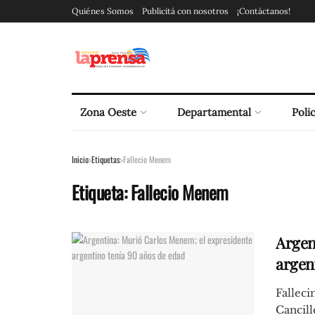
Quiénes Somos
Publicitá con nosotros
¡Contáctanos!
Zona Oeste
Departamental
Polic
Inicio
Etiquetas
Fallecio Menem
Etiqueta:
Fallecio Menem
Argen
argen
Fallec
Cancill