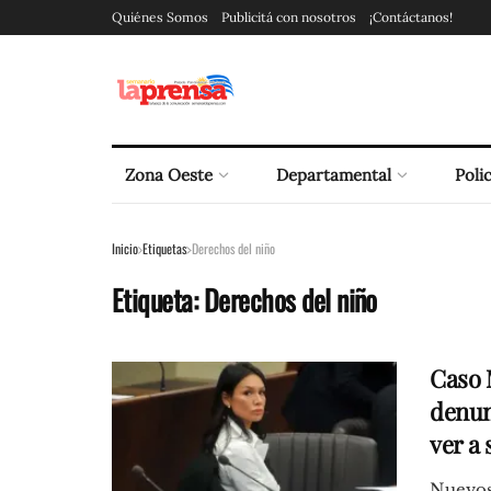
Quiénes Somos
Publicitá con nosotros
¡Contáctanos!
Zona Oeste
Departamental
Polic
Inicio
Etiquetas
Derechos del niño
Etiqueta:
Derechos del niño
Caso M
denun
ver a 
Nuevos 