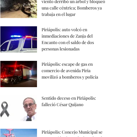
viento derribó un árbol y bloqueó
una calle céntrica; Bomberos ya
trabaja en el lugar
Piriápolis: auto volcó en
inmediaciones de Zanja del
Encanto con el saldo de dos
personas lesionadas
Piriápolis: escape de gas en
comercio de avenida Piria
movilizó a bomberos y policía
Sentido deceso en Piriápolis:
falleció César Quijano
Piriápolis: Concejo Municipal se