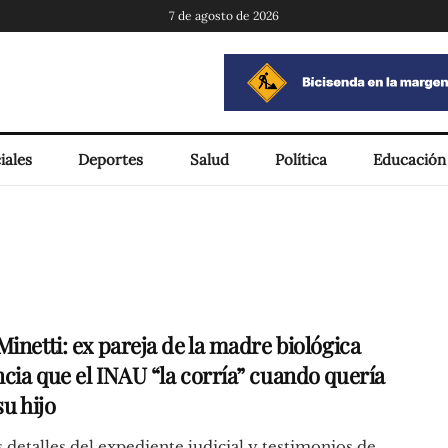
7 de agosto de 2026
iales
Deportes
Salud
Política
Educación
inetti: ex pareja de la madre biológica
cia que el INAU “la corría” cuando quería
su hijo
detalles del expediente judicial y testimonios de