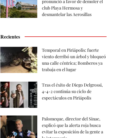
pronunció a favor de demoler el
club Playa Hermosa y
desmantelar las Aerosillas
Recientes
Temporal en Piriápolis: fuerte
viento derribó un árbol y bloqueó
una calle céntrica; Bomberos ya
trabaja en el lugar
Tras el éxito de Diego Delgrossi,
4-4-2 continúa su ciclo de
espectáculos en Piriápolis
Palomeque, director del Sinae,
explicó que la alerta roja busca
evitar la exposición de la gente a