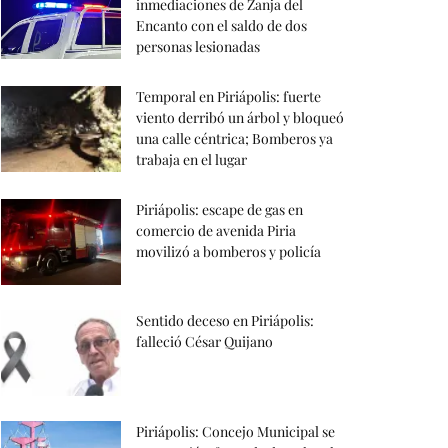
inmediaciones de Zanja del
Encanto con el saldo de dos
personas lesionadas
Temporal en Piriápolis: fuerte
viento derribó un árbol y bloqueó
una calle céntrica; Bomberos ya
trabaja en el lugar
Piriápolis: escape de gas en
comercio de avenida Piria
movilizó a bomberos y policía
Sentido deceso en Piriápolis:
falleció César Quijano
Piriápolis: Concejo Municipal se