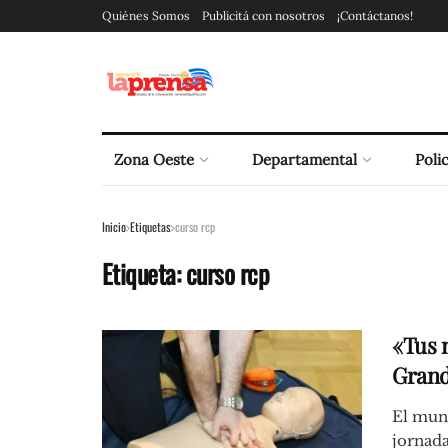
Quiénes Somos
Publicitá con nosotros
¡Contáctanos!
Zona Oeste
Departamental
Polic
Inicio
Etiquetas
curso rcp
Etiqueta:
curso rcp
«Tus 
Grand
El muni
jornada