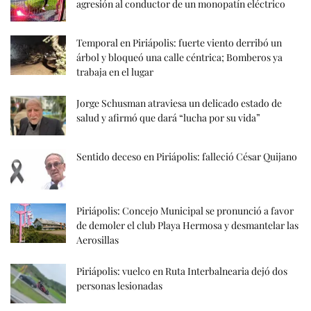
agresión al conductor de un monopatín eléctrico
Temporal en Piriápolis: fuerte viento derribó un
árbol y bloqueó una calle céntrica; Bomberos ya
trabaja en el lugar
Jorge Schusman atraviesa un delicado estado de
salud y afirmó que dará “lucha por su vida”
Sentido deceso en Piriápolis: falleció César Quijano
Piriápolis: Concejo Municipal se pronunció a favor
de demoler el club Playa Hermosa y desmantelar las
Aerosillas
Piriápolis: vuelco en Ruta Interbalnearia dejó dos
personas lesionadas