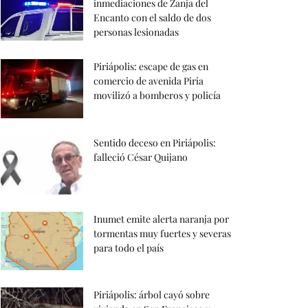
inmediaciones de Zanja del
Encanto con el saldo de dos
personas lesionadas
Piriápolis: escape de gas en
comercio de avenida Piria
movilizó a bomberos y policía
Sentido deceso en Piriápolis:
falleció César Quijano
Inumet emite alerta naranja por
tormentas muy fuertes y severas
para todo el país
Piriápolis: árbol cayó sobre