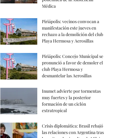
Médica
Piriápolis: vecinos convocan a
manifestación este jueves en
rechazo a la demolición del club
Playa Hermosa y Aerosillas
Piriápolis: Concejo Municipal se
pronunció a favor de demoler el
club Playa Hermosa y
desmantelar las Aerosillas
Inumet advierte por tormentas
muy fuertes y la posterior
formación de un ciclón
extratropical
Crisis diplomática: Brasil rebajó
las relaciones con Argentina tras