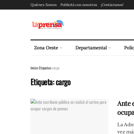
Quiénes Somos
Publicitá con nosotros
¡Contáctanos!
Zona Oeste
Departamental
Polic
Inicio
Etiquetas
cargo
Etiqueta:
cargo
Ante e
ocupa
La Adm
vez má