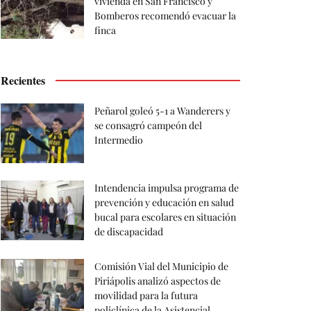
vivienda en San Francisco y
Bomberos recomendó evacuar la
finca
Recientes
Peñarol goleó 5-1 a Wanderers y
se consagró campeón del
Intermedio
Intendencia impulsa programa de
prevención y educación en salud
bucal para escolares en situación
de discapacidad
Comisión Vial del Municipio de
Piriápolis analizó aspectos de
movilidad para la futura
policlínica de la Asistencial